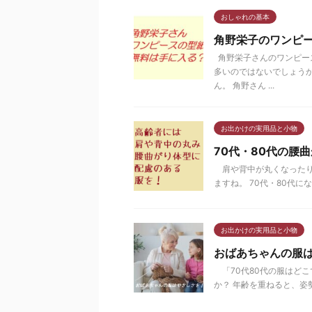
おしゃれの基本
角野栄子のワンピ
角野栄子さんのワンピー
多いのではないでしょう
ん。 角野さん ...
お出かけの実用品と小物
70代・80代の腰
肩や背中が丸くなったり
ますね。 70代・80代に
お出かけの実用品と小物
おばあちゃんの服は
「70代80代の服はどこ
か？ 年齢を重ねると、姿