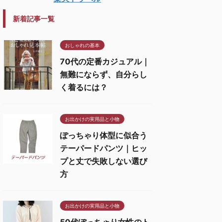
新着記事一覧
おしゃれの基本
70代の定番カジュアル｜
無難にならず、自分らし
く着るには？
お出かけの実用品と小物
ぽっちゃり体型に似合う
テーパードパンツ｜ヒッ
プと丈で失敗しない選び
方
お出かけの実用品と小物