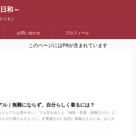
ち日和～
ラリネン
お問い合わせ
プロフィール
このページにはPRが含まれています
アル｜無難にならず、自分らしく着るには？
カジュアルは着やすい。 でも気を抜くと『地味・普通・無難なだけ』に
井さんや小畑さんのように、定番服なのに自然に素敵な人もいる。お二人