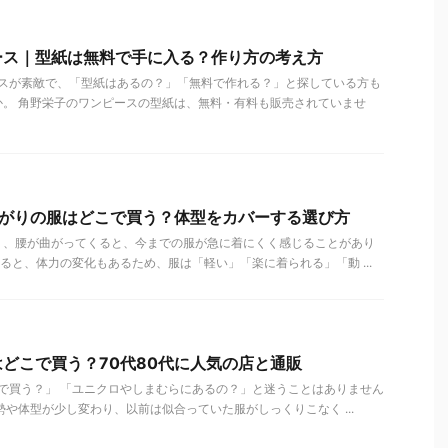
ース｜型紙は無料で手に入る？作り方の考え方
スが素敵で、「型紙はあるの？」「無料で作れる？」と探している方も
か。 角野栄子のワンピースの型紙は、無料・有料も販売されていませ
曲がりの服はどこで買う？体型をカバーする選び方
、腰が曲がってくると、今までの服が急に着にくく感じることがあり
なると、体力の変化もあるため、服は「軽い」「楽に着られる」「動 ...
どこで買う？70代80代に人気の店と通販
で買う？」 「ユニクロやしまむらにあるの？」と迷うことはありません
勢や体型が少し変わり、以前は似合っていた服がしっくりこなく ...