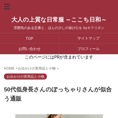
大人の上質な日常服 ～ここち日和～
雰囲気のある定番と、ほんの少しの遊び心を byキラリネン
サイトマップ
TOP
お問い合わせ
プロフィール
このページにはPRが含まれています
HOME
>
お出かけの実用品と小物
>
お出かけの実用品と小物
50代低身長さんのぽっちゃりさんが似合
う通販