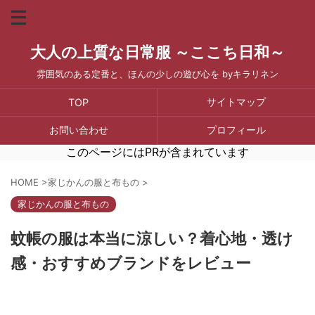
大人の上質な日常服 ～ここち日和～
雰囲気のある定番と、ほんの少しの遊び心を byキラリネン
サイトマップ
TOP
お問い合わせ
プロフィール
このページにはPRが含まれています
HOME
>
家じかんの服と布もの
>
家じかんの服と布もの
蚊帳の服は本当に涼しい？着心地・透け
感・おすすめブランドをレビュー