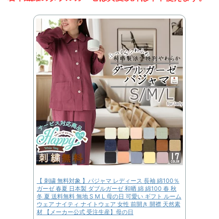
【 刺繍 無料対象 】パジャマ レディース 長袖 綿100％
ガーゼ 春夏 日本製 ダブルガーゼ 和晒 綿 綿100 春 秋
冬 夏 送料無料 無地 S M L 母の日 可愛い ギフト ルーム
ウェア ナイティ ナイトウェア 女性 前開き 開襟 天然素
材 【メーカー公式 受注生産】母の日