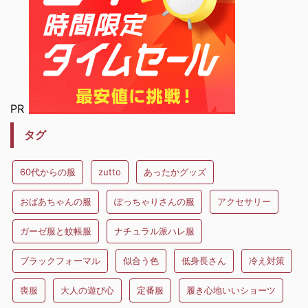
PR
タグ
60代からの服
zutto
あったかグッズ
おばあちゃんの服
ぽっちゃりさんの服
アクセサリー
ガーゼ服と蚊帳服
ナチュラル派ハレ服
ブラックフォーマル
似合う色
低身長さん
冷え対策
喪服
大人の遊び心
定番服
履き心地いいショーツ